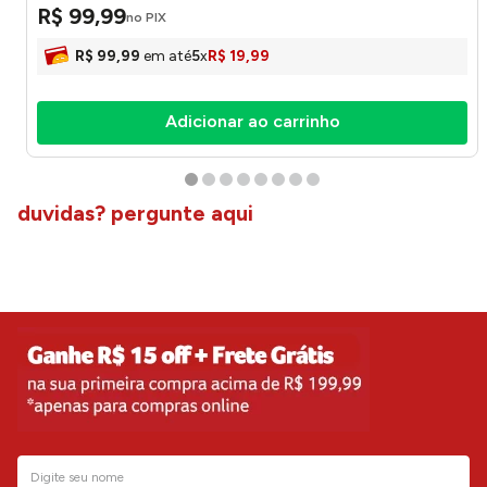
R$
99
,
99
no PIX
R$
99
,
99
em até
5
x
R$
19
,
99
Adicionar ao carrinho
duvidas? pergunte aqui