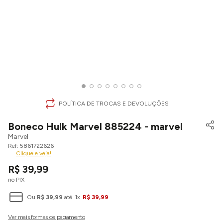
POLÍTICA DE TROCAS E DEVOLUÇÕES
Boneco Hulk Marvel 885224 - marvel
Marvel
5861722626
Clique e veja!
R$
39
,
99
no PIX
Ou
R$
39
,
99
até
1
x
R$
39
,
99