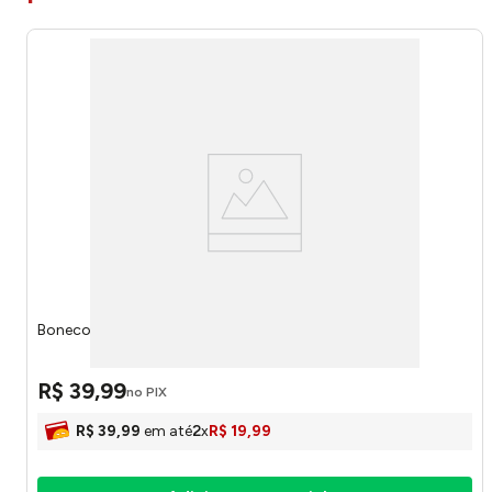
Boneco Hulk Marvel 885224 - marvel
R$
39
,
99
no PIX
R$
39
,
99
em até
2
x
R$
19
,
99