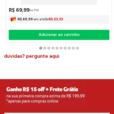
R$
69
,
99
no PIX
R$
69
,
99
em até
3
x
R$
23
,
33
Adicionar ao carrinho
duvidas? pergunte aqui