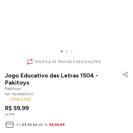
POLÍTICA DE TROCAS E DEVOLUÇÕES
Jogo Educativo das Letras 1504 -
Pakitoys
Pakitoys
5634962500
Clique e veja!
R$
59
,
99
no PIX
Ou
R$
59
,
99
até
1
x
R$
59
,
99