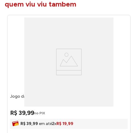
quem viu viu tambem
Jogo da Lógica Educativo 4112 - Pakitoys
R$
39
,
99
no PIX
R$
39
,
99
em até
2
x
R$
19
,
99