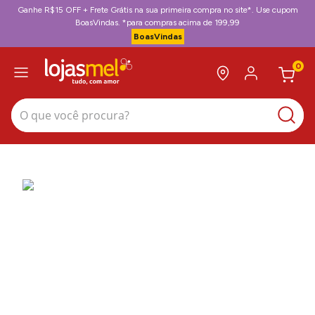
Ganhe R$15 OFF + Frete Grátis na sua primeira compra no site*. Use cupom
BoasVindas. *para compras acima de 199,99
BoasVindas
0
O que você procura?