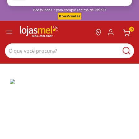
Ganhe R$15 OFF + Frete Grátis na sua primeira compra no site*. Use cupom
BoasVindas. *para compras acima de 199,99
BoasVindas
0
O que você procura?