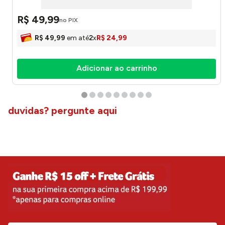
R$
49
,
99
no PIX
R$
49
,
99
em até
2
x
R$
24
,
99
Adicionar ao carrinho
duvidas? pergunte aqui