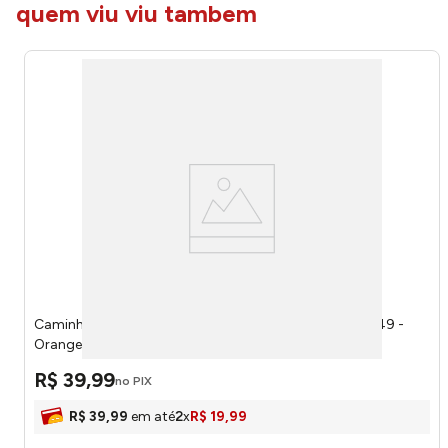
quem viu viu tambem
Caminhão Urban Cleanning Reciclagem City Clean 0549 -
Orange Toys
R$
39
,
99
no PIX
R$
39
,
99
em até
2
x
R$
19
,
99