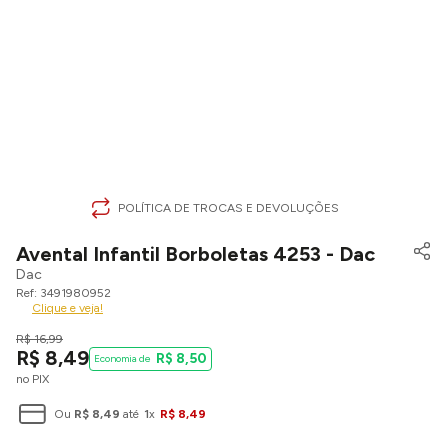
POLÍTICA DE TROCAS E DEVOLUÇÕES
Avental Infantil Borboletas 4253 - Dac
Dac
3491980952
Clique e veja!
R$
16
,
99
R$
8
,
49
R$
8
,
50
no PIX
Ou
R$
8
,
49
até
1
x
R$
8
,
49