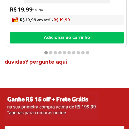
R$
19
,
99
no PIX
R$
19
,
99
em até
1
x
R$
19
,
99
Adicionar ao carrinho
duvidas? pergunte aqui