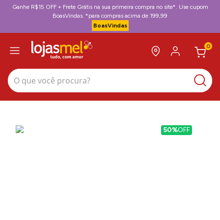
Ganhe R$15 OFF + Frete Grátis na sua primeira compra no site*. Use cupom
BoasVindas. *para compras acima de 199,99
BoasVindas
0
O que você procura?
50%
OFF