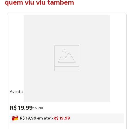
quem viu viu tambem
Avental Infantil Princesas Peva Ref.5449 Dac
R$
19
,
99
no PIX
R$
19
,
99
em até
1
x
R$
19
,
99