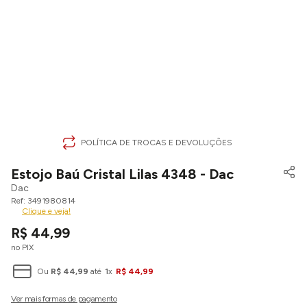
POLÍTICA DE TROCAS E DEVOLUÇÕES
Estojo Baú Cristal Lilas 4348 - Dac
Dac
3491980814
Clique e veja!
R$
44
,
99
no PIX
Ou
R$
44
,
99
até
1
x
R$
44
,
99