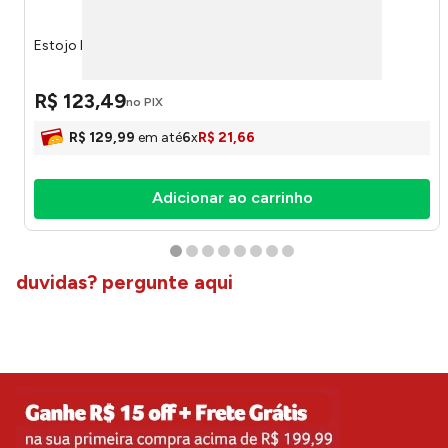
Estojo Box Rebecca Bonbon Sortido RB26234 - Up
R$
123
,
49
no PIX
R$
129
,
99
em até
6
x
R$
21
,
66
Adicionar ao carrinho
duvidas? pergunte aqui