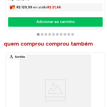
R$
129
,
99
em até
6
x
R$
21
,
66
Adicionar ao carrinho
quem comprou comprou também