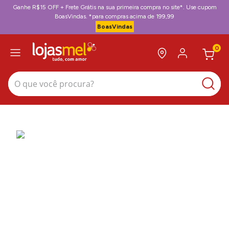
Ganhe R$15 OFF + Frete Grátis na sua primeira compra no site*. Use cupom
BoasVindas. *para compras acima de 199,99
BoasVindas
0
O que você procura?