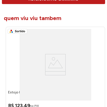
quem viu viu tambem
Estojo Box Rebecca Bonbon Sortido RB26240 - Up
R$
123
,
49
no PIX