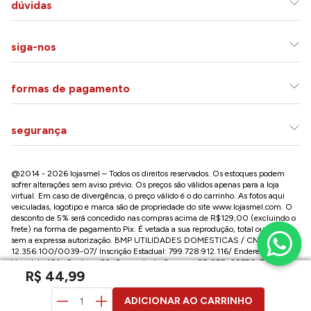
dúvidas
siga-nos
formas de pagamento
segurança
@2014 - 2026 lojasmel – Todos os direitos reservados. Os estoques podem
sofrer alterações sem aviso prévio. Os preços são válidos apenas para a loja
virtual. Em caso de divergência, o preço válido é o do carrinho. As fotos aqui
veiculadas, logotipo e marca são de propriedade do site
www.lojasmel.com
. O
desconto de 5% será concedido nas compras acima de R$129,00 (excluindo o
frete) na forma de pagamento Pix. É vetada a sua reprodução, total ou parcial,
sem a expressa autorização. BMP UTILIDADES DOMESTICAS / CNPJ:
12.356.100/0039-07/ Inscrição Estadual: 799.728.912.116/ Endereço: R José
Versolato,101 , Centro – São Bernardo do Campo - SP CEP: 09750-730
R$
44
,
99
Conheça nossa loja na Paulista / SP:
Av. Paulista, 2300 - Consolação - São Paulo - SP, CEP: 01310-300
ADICIONAR AO CARRINHO