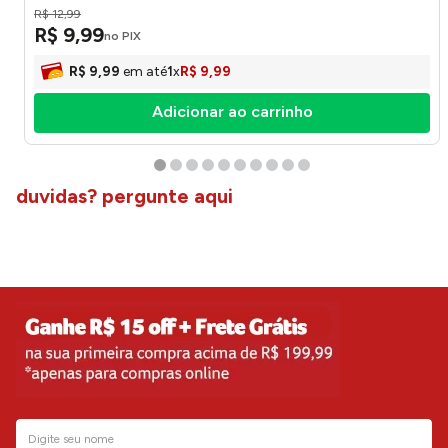
R$
12
,
99
R$
9
,
99
no PIX
R$
9
,
99
em até
1
x
R$
9
,
99
Adicionar ao carrinho
duvidas? pergunte aqui