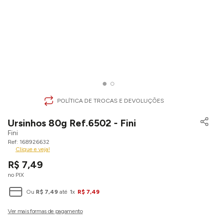
POLÍTICA DE TROCAS E DEVOLUÇÕES
Ursinhos 80g Ref.6502 - Fini
Fini
168926632
Clique e veja!
R$
7
,
49
no PIX
Ou
R$
7
,
49
até
1
x
R$
7
,
49