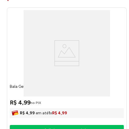
Bala Gelatines Fatias de Tortinhas 80g 81434 - Docile
R$
4
,
99
no PIX
R$
4
,
99
em até
1
x
R$
4
,
99