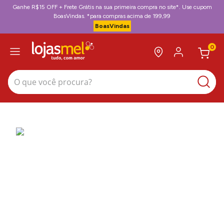
Ganhe R$15 OFF + Frete Grátis na sua primeira compra no site*. Use cupom
BoasVindas. *para compras acima de 199,99
BoasVindas
0
O que você procura?