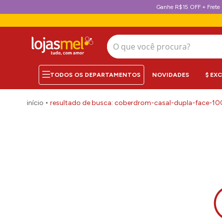
Ganhe R$15 OFF + Frete 
O que você procura?
NOVIDADES
$ EX
coberdrom-casal-dupla-face-1