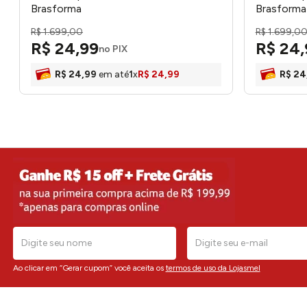
Brasforma
Brasforma
R$
1
.
699
,
00
R$
1
.
699
,
0
R$
24
,
99
R$
24
,
no PIX
R$
24
,
99
em até
1
x
R$
24
,
99
R$
24
Ao clicar em “Gerar cupom” você aceita os
termos de uso da Lojasmel