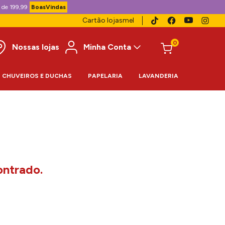
 de 199,99
BoasVindas
Cartão lojasmel
0
Nossas lojas
Minha Conta
CHUVEIROS E DUCHAS
PAPELARIA
LAVANDERIA