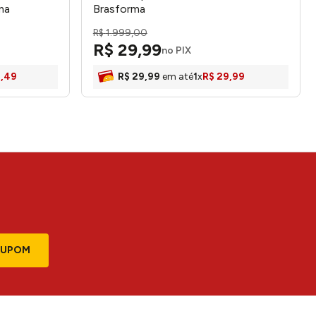
ma
Brasforma
R$
1
.
999
,
00
R$
29
,
99
no PIX
2
,
49
R$
29
,
99
em até
1
x
R$
29
,
99
CUPOM