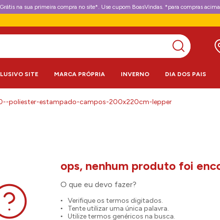
Grátis na sua primeira compra no site*. Use cupom BoasVindas. *para compras acima
CLUSIVO SITE
MARCA PRÓPRIA
INVERNO
DIA DOS PAIS
00--poliester-estampado-campos-200x220cm-lepper
O que eu devo fazer?
Verifique os termos digitados.
Tente utilizar uma única palavra.
Utilize termos genéricos na busca.