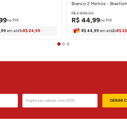
Branco 2 Metros - Brasfor
0
R$
2
.
999
,
00
99
R$
44
,
99
no PIX
no PIX
,
99
em até
1
x
R$
24
,
99
R$
44
,
99
em até
2
x
R$
2
GERAR 