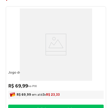
Jogo de Banheiro Liso Branco 3 Peças 13408 - Tuut
R$
69
,
99
no PIX
R$
69
,
99
em até
3
x
R$
23
,
33