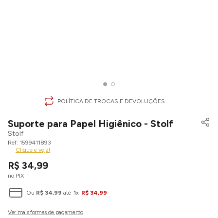
POLÍTICA DE TROCAS E DEVOLUÇÕES
Suporte para Papel Higiênico - Stolf
Stolf
1599411893
Clique e veja!
R$
34
,
99
no PIX
Ou
R$
34
,
99
até
1
x
R$
34
,
99