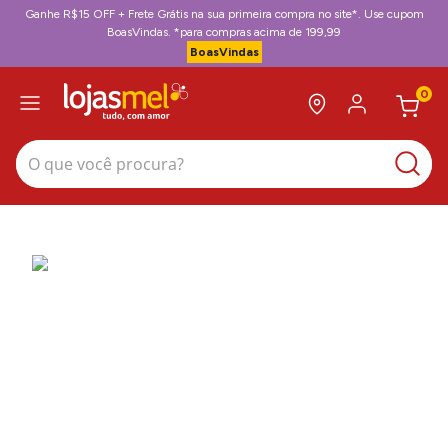
Ganhe R$15 OFF + Frete Grátis na sua primeira compra no site*. Use cupom
BoasVindas. *para compras acima de 199,99
BoasVindas
0
O que você procura?