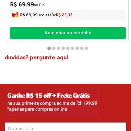
R$
69
,
99
no PIX
R$
69
,
99
em até
3
x
R$
23
,
33
Adicionar ao carrinho
duvidas? pergunte aqui