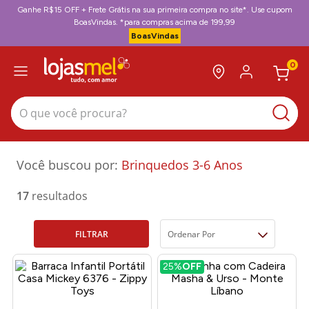
Ganhe R$15 OFF + Frete Grátis na sua primeira compra no site*. Use cupom
BoasVindas. *para compras acima de 199,99
BoasVindas
0
O que você procura?
Brinquedos 3-6 Anos
17
FILTRAR
Ordenar Por
25%
OFF