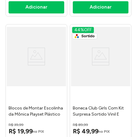
44%
OFF
Blocos de Montar Escolinha
Boneca Club Girls Com Kit
da Mônica Playset Plástico
Surpresa Sortido Vinil E
Colorido - Monte Libano
Plástico Branca 0967 - Bee
R$
39
,
99
R$
89
,
99
Toys
R$
19
,
99
R$
49
,
99
no PIX
no PIX