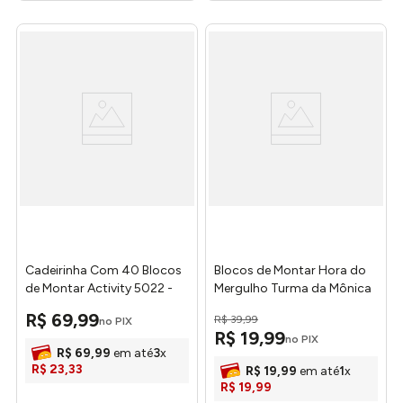
Cadeirinha Com 40 Blocos
Blocos de Montar Hora do
de Montar Activity 5022 -
Mergulho Turma da Mônica
Gulliver
Playset Plástico Colorido -
R$
69
,
99
R$
39
,
99
no PIX
Monte Libano
R$
19
,
99
no PIX
R$
69
,
99
em até
3
x
R$
23
,
33
R$
19
,
99
em até
1
x
R$
19
,
99