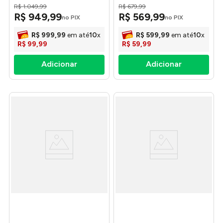
R$
1
.
049
,
99
R$
679
,
99
R$
949
,
99
R$
569
,
99
no PIX
no PIX
R$
999
,
99
em até
10
x
R$
599
,
99
em até
10
x
R$
99
,
99
R$
59
,
99