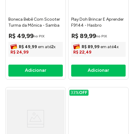
Boneca Bebê Com Scooter
Play Doh Brincar E Aprender
Turma da Mônica - Samba
F9144 - Hasbro
Toys
R$
49
,
99
R$
89
,
99
no PIX
no PIX
R$
49
,
99
em até
2
x
R$
89
,
99
em até
4
x
R$
24
,
99
R$
22
,
49