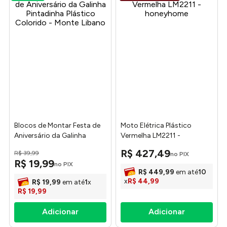
Blocos de Montar Festa de
Moto Elétrica Plástico
Aniversário da Galinha
Vermelha LM2211 -
Pintadinha Plástico Colorido
honeyhome
R$
427
,
49
R$
39
,
99
no PIX
- Monte Libano
R$
19
,
99
no PIX
R$
449
,
99
em até
10
x
R$
44
,
99
R$
19
,
99
em até
1
x
R$
19
,
99