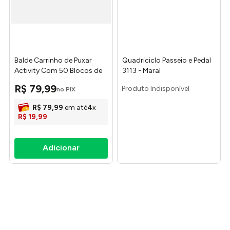
Balde Carrinho de Puxar
Quadriciclo Passeio e Pedal
Activity Com 50 Blocos de
3113 - Maral
Montar 5032 - Gulliver
R$
79
,
99
no PIX
R$
79
,
99
em até
4
x
R$
19
,
99