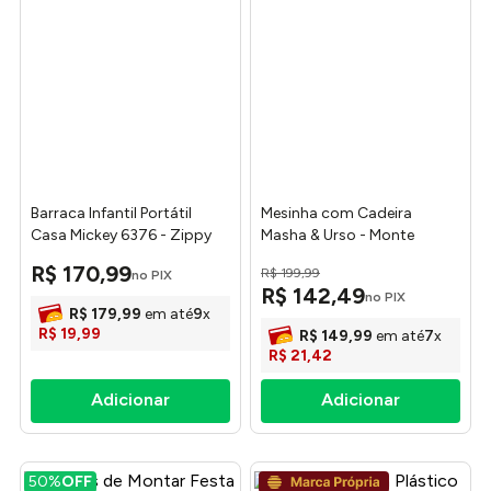
Barraca Infantil Portátil
Mesinha com Cadeira
Casa Mickey 6376 - Zippy
Masha & Urso - Monte
Toys
Líbano
R$
170
,
99
R$
199
,
99
no PIX
R$
142
,
49
no PIX
R$
179
,
99
em até
9
x
R$
19
,
99
R$
149
,
99
em até
7
x
R$
21
,
42
50%
OFF