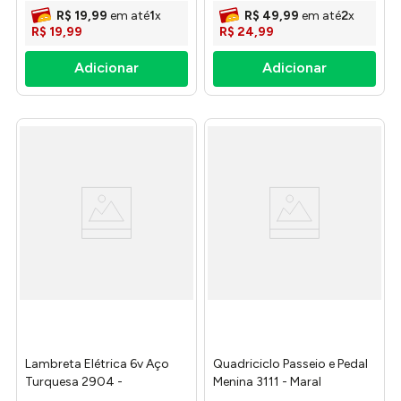
R$
19
,
99
em até
1
x
R$
49
,
99
em até
2
x
R$
19
,
99
R$
24
,
99
Lambreta Elétrica 6v Aço
Quadriciclo Passeio e Pedal
Turquesa 2904 -
Menina 3111 - Maral
Bandeirante