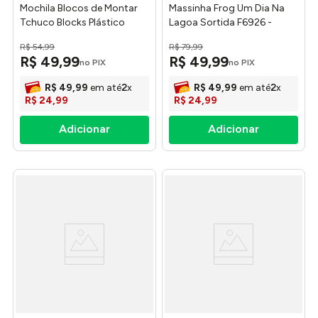
Mochila Blocos de Montar
Massinha Frog Um Dia Na
Tchuco Blocks Plástico
Lagoa Sortida F6926 -
Colorido 66 Peças 0252 -
Hasbro
R$
54
,
99
R$
79
,
99
Samba Toys
R$
49
,
99
R$
49
,
99
no PIX
no PIX
R$
49
,
99
em até
2
x
R$
49
,
99
em até
2
x
R$
24
,
99
R$
24
,
99