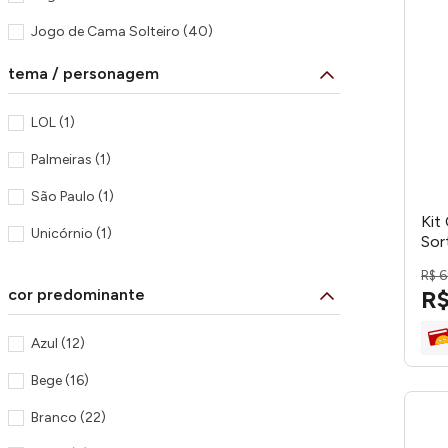
Ver mais 6
Jogo de Cama Solteiro
(
40
)
Toalha de Piso
(
34
)
tema / personagem
Toalha de Mesa Retangular
(
32
)
LOL
(
1
)
Roupão Adulto
(
26
)
Palmeiras
(
1
)
Colcha Queen
(
26
)
São Paulo
(
1
)
Colcha Solteiro
(
24
)
Kit
Unicórnio
(
1
)
Sor
Ver mais 30
Dec
R$
6
cor predominante
R
Azul
(
12
)
Bege
(
16
)
Branco
(
22
)