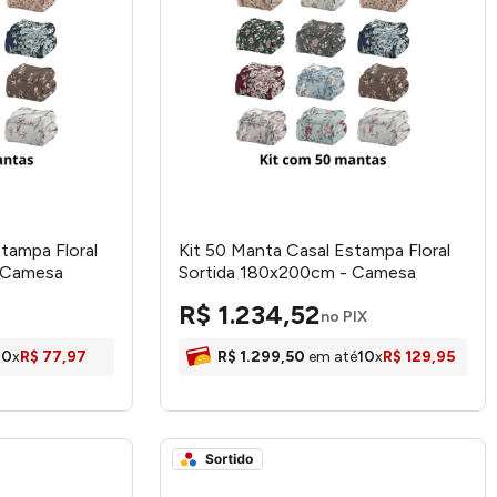
tampa Floral
Kit 50 Manta Casal Estampa Floral
 Camesa
Sortida 180x200cm - Camesa
R$
1
.
234
,
52
no PIX
10
x
R$
77
,
97
R$
1
.
299
,
50
em até
10
x
R$
129
,
95