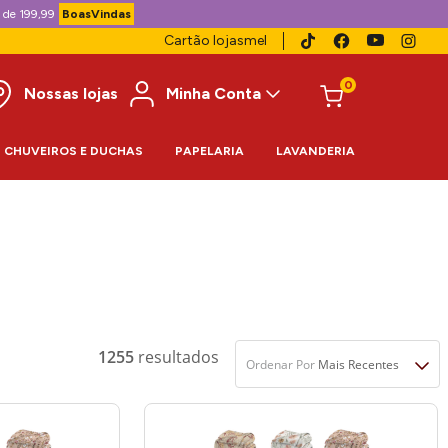
 de 199,99
BoasVindas
Cartão lojasmel
0
Nossas lojas
Minha Conta
CHUVEIROS E DUCHAS
PAPELARIA
LAVANDERIA
1255
Ordenar Por
Mais Recentes