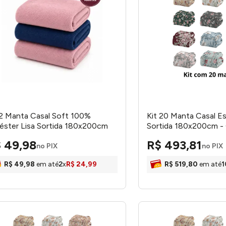
 2 Manta Casal Soft 100%
Kit 20 Manta Casal Es
iéster Lisa Sortida 180x200cm
Sortida 180x200cm -
5403 - Arte & Cazza
$
49
,
98
R$
493
,
81
no PIX
no PIX
R$
49
,
98
em até
2
x
R$
24
,
99
R$
519
,
80
em até
1