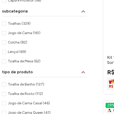
Capa e Protetor
(
56
)
subcategoria
Toalhas
(
329
)
Jogo de Cama
(
161
)
Colcha
(
82
)
Lençol
(
69
)
Kit
Toalha de Mesa
(
62
)
Sor
Fronha
(
60
)
R
Cobertor
(
41
)
Toalha de Banho
(
127
)
R$
Pano de Copa
(
40
)
Toalha de Rosto
(
112
)
Guardanapo de Tecido
(
32
)
Jogo de Cama Casal
(
46
)
29
Acessórios para Cama
(
32
)
Jogo de Cama Queen
(
41
)