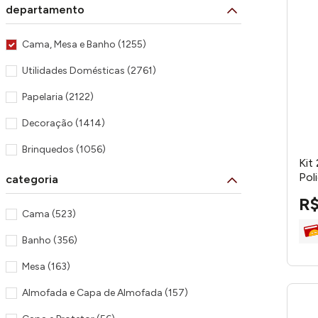
departamento
Cama, Mesa e Banho
(
1255
)
Utilidades Domésticas
(
2761
)
Papelaria
(
2122
)
Decoração
(
1414
)
Brinquedos
(
1056
)
Kit
Alimentos e Bebidas
(
886
)
Pol
categoria
AC2
R
Lavanderia e Área de Serviço
(
808
)
Cama
(
523
)
Beleza, Moda e Saúde
(
673
)
Banho
(
356
)
Eletroportáteis
(
369
)
Mesa
(
163
)
Banheiro
(
367
)
Almofada e Capa de Almofada
(
157
)
Ver mais 10