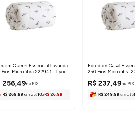
edom Queen Essencial Lavanda
Edredom Casal Essenc
 Fios Microfibra 222941 - Lyor
250 Fios Microfibra 
$
256
,
49
R$
237
,
49
no PIX
no PIX
R$
269
,
99
em até
10
x
R$
26
,
99
R$
249
,
99
em até