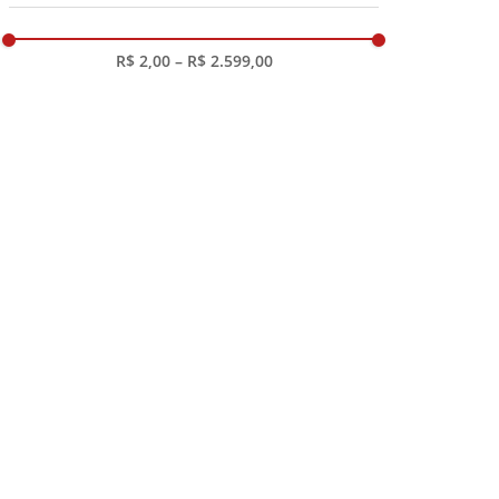
honeyhome
(
39
)
R$ 2,00
–
R$ 2.599,00
Ver mais 45