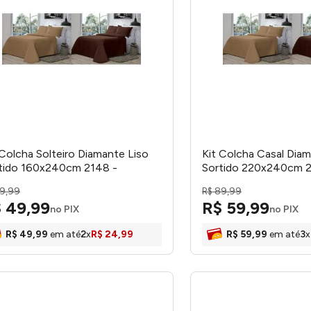
 Colcha Solteiro Diamante Liso
Kit Colcha Casal Diam
tido 160x240cm 2148 -
Sortido 220x240cm 2
orella
Decorella
9
,
99
R$
89
,
99
$
49
,
99
R$
59
,
99
no PIX
no PIX
R$
49
,
99
em até
2
x
R$
24
,
99
R$
59
,
99
em até
3
x