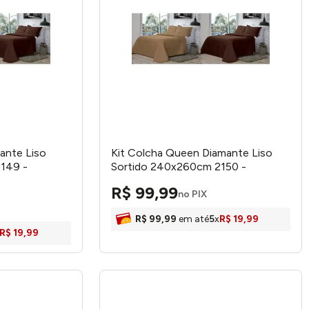
ante Liso
Kit Colcha Queen Diamante Liso
149 -
Sortido 240x260cm 2150 -
Decorella
R$
99
,
99
no PIX
R$
99
,
99
em até
5
x
R$
19
,
99
R$
19
,
99