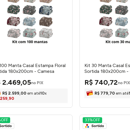
 100 Manta Casal Estampa Floral
Kit 30 Manta Casal Es
tida 180x200cm - Camesa
Sortida 180x200cm -
$
2
.
469
,
05
R$
740
,
72
no PIX
no PIX
R$
2
.
599
,
00
em até
10
x
R$
779
,
70
em até
259
,
90
%
OFF
33%
OFF