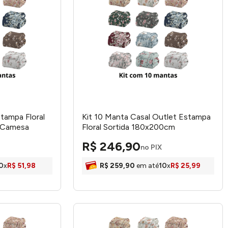
tampa Floral
Kit 10 Manta Casal Outlet Estampa
 Camesa
Floral Sortida 180x200cm
112623019999 - Camesa
R$
246
,
90
no PIX
0
x
R$
51
,
98
R$
259
,
90
em até
10
x
R$
25
,
99