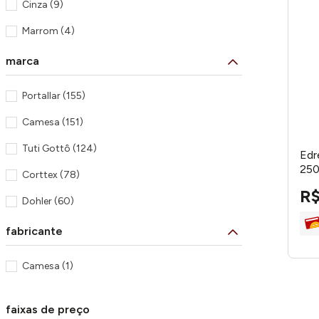
Cinza
(
9
)
Marrom
(
4
)
Preto
(
3
)
marca
Rosa
(
11
)
Portallar
(
155
)
Verde
(
3
)
Camesa
(
151
)
Vermelho
(
6
)
Tuti Gottô
(
124
)
Edr
Vinho
(
3
)
250
Corttex
(
78
)
R
Dohler
(
60
)
Karsten
(
53
)
fabricante
Tecelagem Atlântica
(
51
)
Camesa
(
1
)
Lepper
(
51
)
BecaDecor
(
41
)
faixas de preço