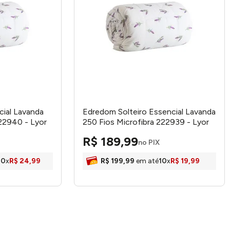
ial Lavanda
Edredom Solteiro Essencial Lavanda
222940 - Lyor
250 Fios Microfibra 222939 - Lyor
R$
189
,
99
no PIX
10
x
R$
24
,
99
R$
199
,
99
em até
10
x
R$
19
,
99