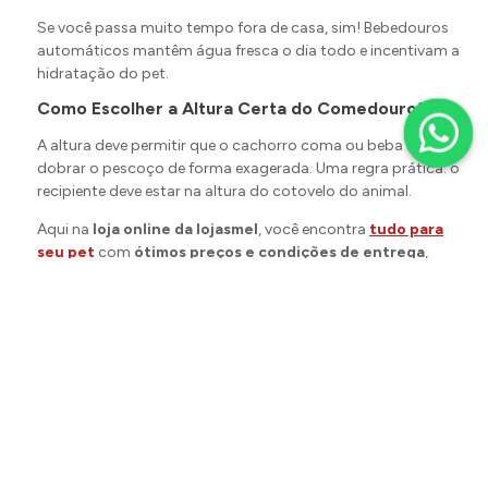
Se você passa muito tempo fora de casa, sim! Bebedouros
automáticos mantêm água fresca o dia todo e incentivam a
hidratação do pet.
Como Escolher a Altura Certa do Comedouro?
A altura deve permitir que o cachorro coma ou beba sem
dobrar o pescoço de forma exagerada. Uma regra prática: o
recipiente deve estar na altura do cotovelo do animal.
Aqui na
loja online da
lojasmel
, você encontra
tudo para
seu pet
com
ótimos preços e condições de entrega
,
prontos para deixar a hora da refeição do seu cachorro mais
prática, higiênica e divertida.