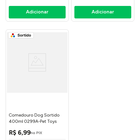
Comedouro Dog Sortido
400ml 0299A-Pet Toys
R$
6
,
99
no PIX