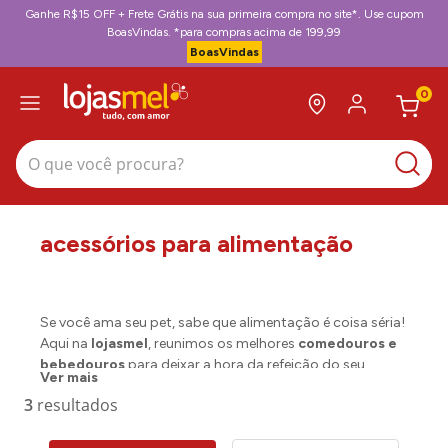
Ganhe R$15 OFF + Frete Grátis na sua primeira compra no site*. Use cupom
BoasVindas. *para compras acima de 199,99
BoasVindas
0
O que você procura?
acessórios para alimentação
Se você ama seu pet, sabe que alimentação é coisa séria!
Aqui na
lojasmel
, reunimos os melhores
comedouros e
bebedouros
para deixar a hora da refeição do seu
Ver mais
cachorro prática, organizada e cheia de estilo. Seja para
3
filhotes ou cães adultos, temos opções perfeitas para
todo tipo de necessidade.