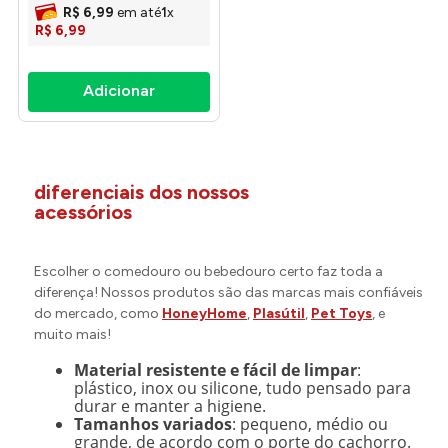
R$
6
,
99
em até
1
x
R$
6
,
99
diferenciais dos nossos
acessórios
Escolher o comedouro ou bebedouro certo faz toda a
diferença! Nossos produtos são das marcas mais confiáveis
do mercado, como
HoneyHome
,
Plasútil
,
Pet Toys
, e
muito mais!
Material resistente e fácil de limpar
:
plástico, inox ou silicone, tudo pensado para
durar e manter a higiene.
Tamanhos variados
: pequeno, médio ou
grande, de acordo com o porte do cachorro.