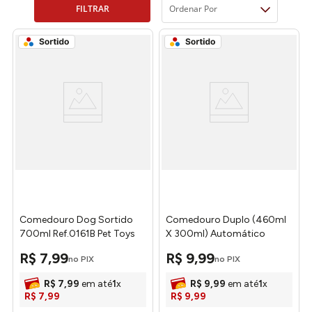
FILTRAR
Ordenar Por
Comedouro Dog Sortido
Comedouro Duplo (460ml
700ml Ref.0161B Pet Toys
X 300ml) Automático
Formato Osso Sortido
R$
7
,
99
R$
9
,
99
no PIX
no PIX
2893-Pet Toys
R$
7
,
99
em até
1
x
R$
9
,
99
em até
1
x
R$
7
,
99
R$
9
,
99