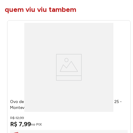
quem viu viu tambem
Ovo de Chocolate Coelhinho E Coelhinha Sortido 40g 25 -
Montevergine
R$
12
,
99
R$
7
,
99
no PIX