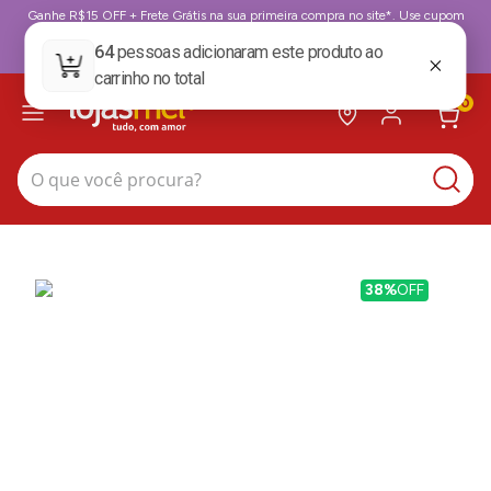
Ganhe R$15 OFF + Frete Grátis na sua primeira compra no site*. Use cupom
BoasVindas. *para compras acima de 199,99
BoasVindas
0
O que você procura?
38%
OFF