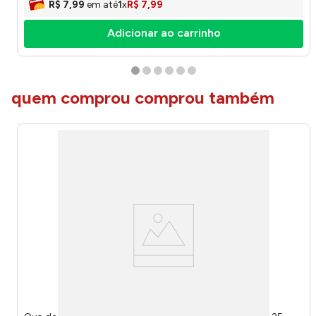
R$
7
,
99
em até
1
x
R$
7
,
99
Adicionar ao carrinho
quem comprou comprou também