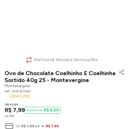
POLÍTICA DE TROCAS E DEVOLUÇÕES
Ovo de Chocolate Coelhinho E Coelhinha
Sortido 40g 25 - Montevergine
Montevergine
3081817447
Clique e veja!
R$
12
,
99
R$
7
,
99
R$
5
,
00
no PIX
Ou
R$
7
,
99
até
1
x
R$
7
,
99