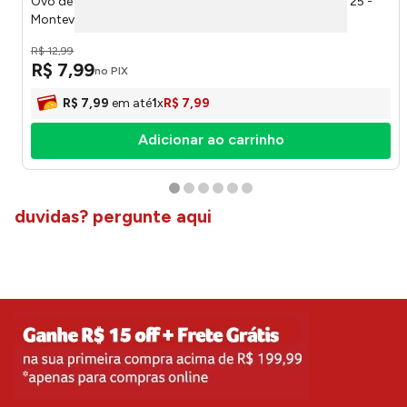
Ovo de Chocolate Coelhinho E Coelhinha Sortido 40g 25 -
Montevergine
R$
12
,
99
R$
7
,
99
no PIX
R$
7
,
99
em até
1
x
R$
7
,
99
Adicionar ao carrinho
duvidas? pergunte aqui