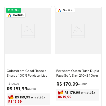
11%
OFF
Coberdrom Casal Fleece e
Edredom Queen Plush Dupla
Sherpa 100% Poliéster Liso
Face Soft Slim 210x240cm
Sortido 180x220cm
ED0575888 - Hedrons
R$
170
,
99
R$
179
,
99
no PIX
AC23636 - Arte & Cazza
R$
151
,
99
no PIX
R$
179
,
99
em até
9
x
R$
19
,
99
R$
159
,
99
em até
8
x
R$
19
,
99