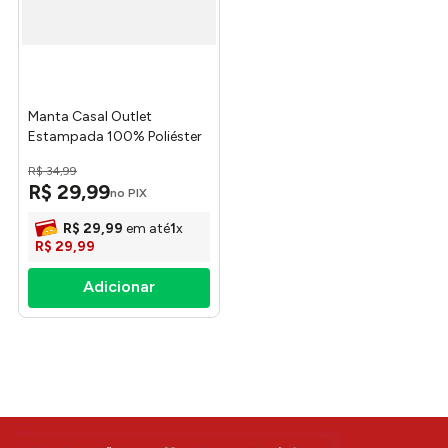
Manta Casal Outlet
Estampada 100% Poliéster
Sortida 180x200cm -
R$
34
,
99
Camesa
R$
29
,
99
no PIX
R$
29
,
99
em até
1
x
R$
29
,
99