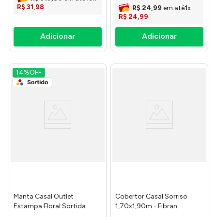
R$
31
,
98
R$
24
,
99
em até
1
x
R$
24
,
99
14%
OFF
Manta Casal Outlet
Cobertor Casal Sorriso
Estampa Floral Sortida
1,70x1,90m - Fibran
180x200cm 112623019999