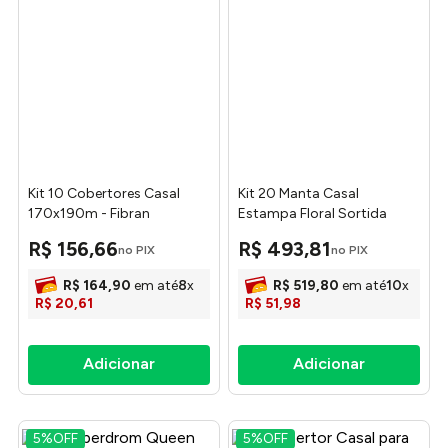
Kit 10 Cobertores Casal
Kit 20 Manta Casal
170x190m - Fibran
Estampa Floral Sortida
180x200cm - Camesa
R$
156
,
66
R$
493
,
81
no PIX
no PIX
R$
164
,
90
em até
8
x
R$
519
,
80
em até
10
x
R$
20
,
61
R$
51
,
98
5%
OFF
5%
OFF