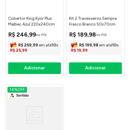
Cobertor King Kyor Plus
Kit 2 Travesseiros Sempre
Malbec Azul 220x240cm
Fresco Branco 50x70cm
K4022400706387 - Jolitex
102619490001 - Camesa
R$
246
,
99
R$
189
,
98
no PIX
no PIX
R$
259
,
99
em até
10
x
R$
199
,
98
em até
10
x
R$
25
,
99
R$
19
,
99
14%
OFF