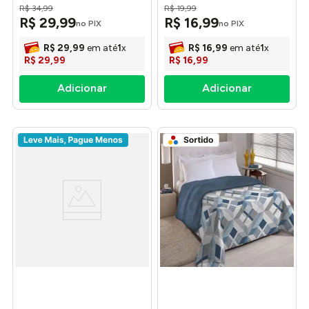
R$
34
,
99
R$
19
,
99
- Camesa
R$
29
,
99
R$
16
,
99
no PIX
no PIX
R$
29
,
99
em até
1
x
R$
16
,
99
em até
1
x
R$
29
,
99
R$
16
,
99