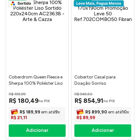
Coberdrom Queen Fleece e
Cobertor Casal para
Sherpa 100% Poliéster Liso
Doação Sorriso
Sortido 220x240cm
170x190cm Promoção Leve
R$
199
,
99
R$
949
,
50
AC23638 - Arte & Cazza
50 Ref.702COMBO50
R$
180
,
49
R$
854
,
91
no PIX
no PIX
Fibran
R$
189
,
99
em até
9
x
R$
899
,
90
em até
10
x
R$
21
,
11
R$
89
,
99