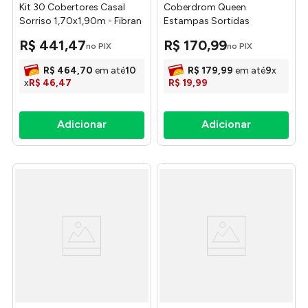
Kit 30 Cobertores Casal
Coberdrom Queen
Sorriso 1,70x1,90m - Fibran
Estampas Sortidas
220x240cm AC2474 - Arte
R$
441
,
47
R$
170
,
99
no PIX
no PIX
Cazza
R$
464
,
70
em até
10
R$
179
,
99
em até
9
x
x
R$
46
,
47
R$
19
,
99