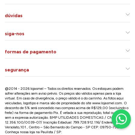
dúvidas
siga-nos
formas de pagamento
segurança
@2014 - 2026 lojasmel – Todos os direitos reservados. Os estoques podem
sofrer alterações sem aviso prévio. Os preços são válidos apenas para a loja
virtual. Em caso de divergência, o preço válido é o do carrinho. As fotos aqui
veiculadas, logotipo e marca são de propriedade do site
www.lojasmel.com
. O
desconto de 5% será concedido nas compras acima de R$129,00 (excluindo o
frete) na forma de pagamento Pix. É vetada a sua reprodução, total ou parcial,
sem a expressa autorização. BMP UTILIDADES DOMESTICAS / CNPJ:
12.356.100/0039-07/ Inscrição Estadual: 799.728.912.116/ Endereço: R José
Versolato,101 , Centro – São Bernardo do Campo - SP CEP: 09750-730
Conheça nossa loja na Paulista / SP: