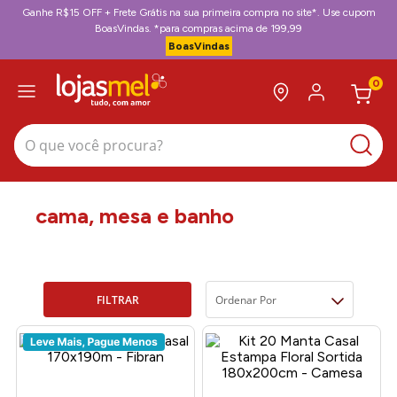
Ganhe R$15 OFF + Frete Grátis na sua primeira compra no site*. Use cupom
BoasVindas. *para compras acima de 199,99
BoasVindas
0
O que você procura?
cama, mesa e banho
FILTRAR
Ordenar Por