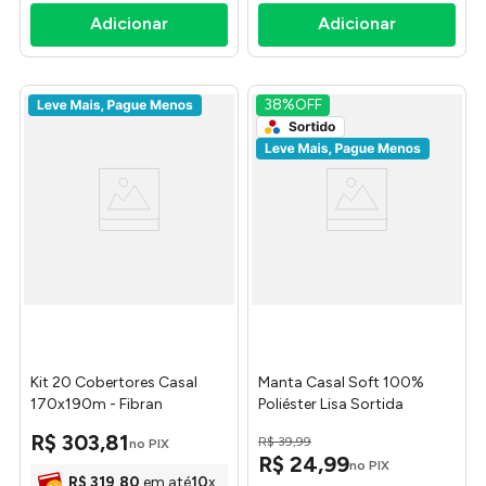
38%
OFF
Kit 20 Cobertores Casal
Manta Casal Soft 100%
170x190m - Fibran
Poliéster Lisa Sortida
180x200cm AC25403 -
R$
303
,
81
R$
39
,
99
no PIX
Arte & Cazza
R$
24
,
99
no PIX
R$
319
,
80
em até
10
x